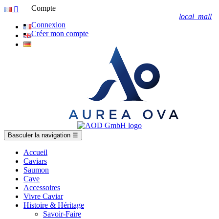
Compte

local_mall
Connexion
Créer mon compte
Basculer la navigation
☰
Accueil
Caviars
Saumon
Cave
Accessoires
Vivre Caviar
Histoire & Héritage
Savoir-Faire