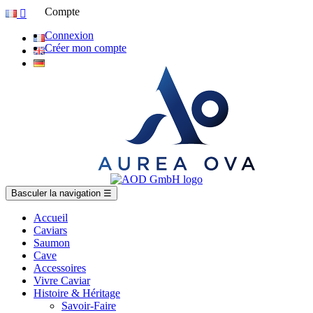
Compte

Connexion
Créer mon compte
Basculer la navigation
☰
Accueil
Caviars
Saumon
Cave
Accessoires
Vivre Caviar
Histoire & Héritage
Savoir-Faire