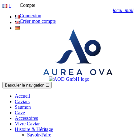
Compte

local_mall
Connexion
Créer mon compte
Basculer la navigation
☰
Accueil
Caviars
Saumon
Cave
Accessoires
Vivre Caviar
Histoire & Héritage
Savoir-Faire