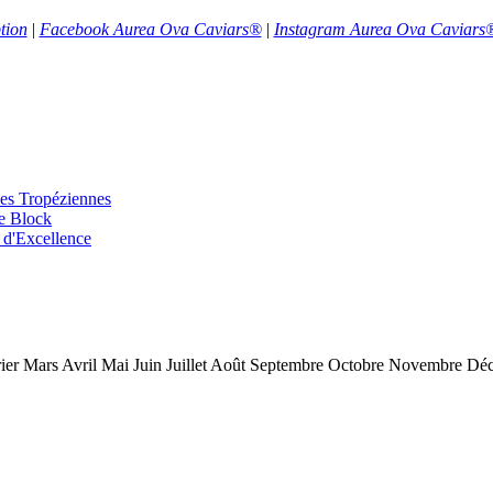
tion
|
Facebook Aurea Ova Caviars®
|
Instagram Aurea Ova Caviars
s Tropéziennes
e Block
'Excellence
ier Mars Avril Mai Juin Juillet Août Septembre Octobre Novembre D