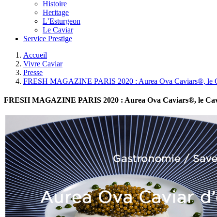
Histoire
Heritage
L’Esturgeon
Le Caviar
Service Prestige
Accueil
Vivre Caviar
Presse
FRESH MAGAZINE PARIS 2020 : Aurea Ova Caviars®, le Ca
FRESH MAGAZINE PARIS 2020 : Aurea Ova Caviars®, le Cavi