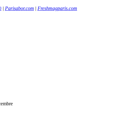
®
|
Parisabor.com
|
Freshmagparis.com
écembre