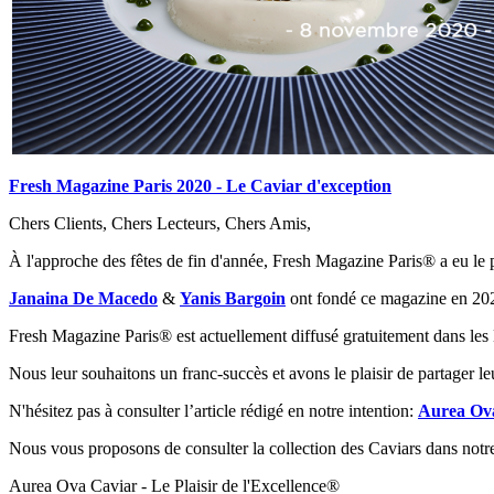
Fresh Magazine Paris 2020 - Le Caviar d'exception
Chers Clients, Chers Lecteurs, Chers Amis,
À l'approche des fêtes de fin d'année, Fresh Magazine Paris® a eu le p
Janaina De Macedo
&
Yanis Bargoin
ont fondé ce magazine en 2020
Fresh Magazine Paris® est actuellement diffusé gratuitement dans les
Nous leur souhaitons un franc-succès et avons le plaisir de partager le
N'hésitez pas à consulter l’article rédigé en notre intention:
Aurea Ova
Nous vous proposons de consulter la collection des Caviars dans notr
Aurea Ova Caviar - Le Plaisir de l'Excellence®