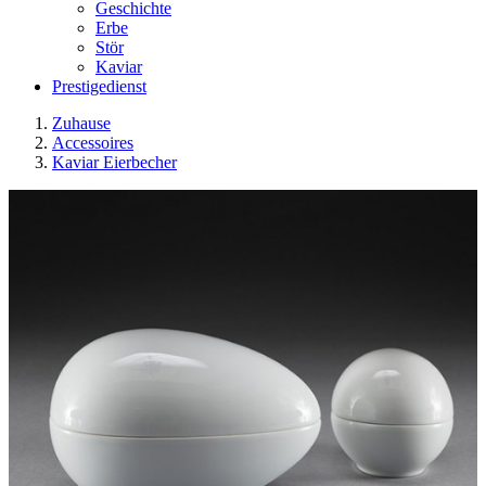
Geschichte
Erbe
Stör
Kaviar
Prestigedienst
Zuhause
Accessoires
Kaviar Eierbecher