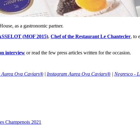
ouse, as a gastronomic partner.
BASSELOT (MOF 2015)
,
Chef of the Restaurant Le Chantecler
, to
ion interview
or read the few press articles written for the occasion.
 Aurea Ova Caviars®
|
Instagram Aurea Ova Caviars®
|
Negresco - L
es Champenois 2021