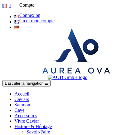
Compte

Connexion
Créer mon compte
Basculer la navigation
☰
Accueil
Caviars
Saumon
Cave
Accessoires
Vivre Caviar
Histoire & Héritage
Savoir-Faire