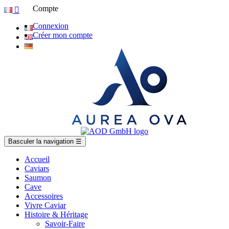
Compte

Connexion
Créer mon compte
Basculer la navigation
☰
Accueil
Caviars
Saumon
Cave
Accessoires
Vivre Caviar
Histoire & Héritage
Savoir-Faire